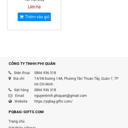
Liên hệ
Thêm vào giỏ
CÔNG TY TNHH PHI QUÂN
Điện thoại
0866 936 318
Địa chỉ
74/9A Đường 14A, Phường Tân Thuận Tây, Quận 7, TP
Hồ Chí Minh
Đặt hàng
0866 936 318
Email
nguyentrinh.phiquan@gmail.com
Website
https://pqbag-gifts.com/
PQBAG-GIFTS.COM
Trang chủ